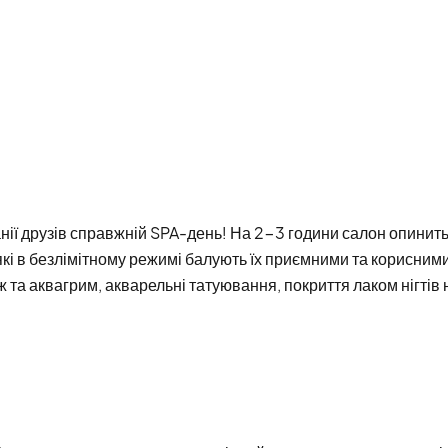
нії друзів справжній SPA-день! На 2-3 години салон опинит
 які в безлімітному режимі балують їх приємними та корисними
а аквагрим, акварельні татуювання, покриття лаком нігтів н