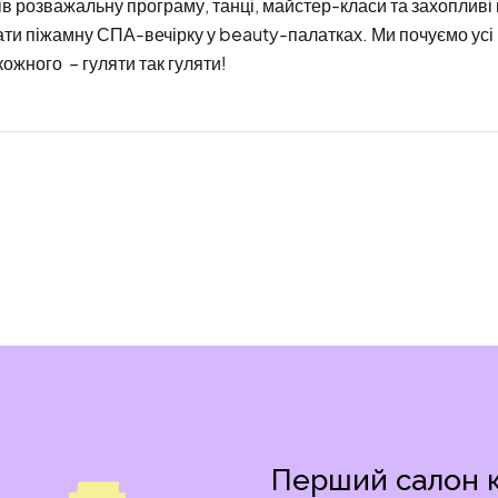
зів розважальну програму, танці, майстер-класи та захоплив
ти піжамну СПА-вечірку у beauty-палатках. Ми почуємо усі
 кожного – гуляти так гуляти!
Перший салон кр