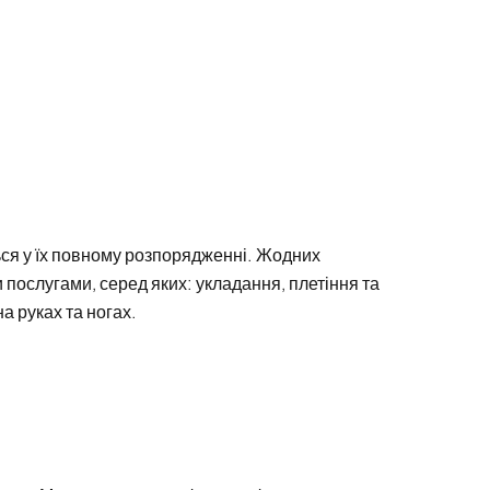
ься у їх повному розпорядженні. Жодних
 послугами, серед яких: укладання, плетіння та
а руках та ногах.